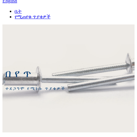
English
ቤት
የሚጠየቁ ጥያቄዎች
በየጥ
ተደጋግሞ የሚነሱ ጥያቄዎች