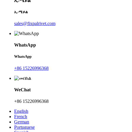
ኢ-ሜይል
ኢ-ሜይል
sales@fixpalrivet.com
WhatsApp
WhatsApp
+86 15226996368
WeChat
+86 15226996368
English
French
German
Portuguese