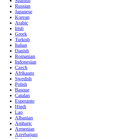
Spanish
Russian
Japanese
Korean
Arabic
Irish
Greek
Turkish
Italian
Danish
Romanian
Indonesian
Czech
Afrikaans
Swedish
Polish
Basque
Catalan
Esperanto
Hindi
Lao
Albanian
Amharic
Armenian
Azerbaijani