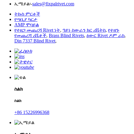
ኢሜይል፡-
sales@fixpalrivet.com
ትኩስ ምርቶች
የጣቢያ ካርታ
AMP ሞባይል
የተዘጋ መጨረሻ Rivet ነት
,
ዓይነ ስውራን ክር ሪቬትስ
,
የተዘጉ
የመጨረሻ ሪቬቶች
,
Brass Blind Rivets
,
ዕውር Rivet ዶም ራስ
,
Din 7337 Blind Rivet
,
ስልክ
ስልክ
+86 15226996368