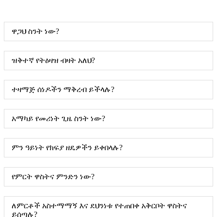
ዋጋህ ስንት ነው?
ዝቅተኛ የትዕዛዝ ብዛት አለህ?
ተዛማጅ ሰነዶችን ማቅረብ ይችላሉ?
አማካይ የመሪነት ጊዜ ስንት ነው?
ምን ዓይነት የክፍያ ዘዴዎችን ይቀበላሉ?
የምርት ዋስትና ምንድን ነው?
ለምርቶች አስተማማኝ እና ደህንነቱ የተጠበቀ አቅርቦት ዋስትና
ይሰጣሉ?