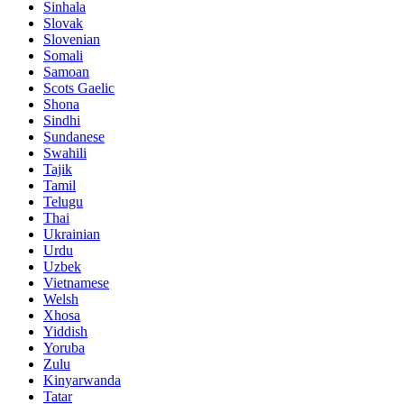
Sinhala
Slovak
Slovenian
Somali
Samoan
Scots Gaelic
Shona
Sindhi
Sundanese
Swahili
Tajik
Tamil
Telugu
Thai
Ukrainian
Urdu
Uzbek
Vietnamese
Welsh
Xhosa
Yiddish
Yoruba
Zulu
Kinyarwanda
Tatar