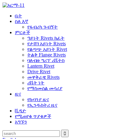
ቤት
ስለ እኛ
የፋብሪካ ጉብኝት
ምርቶች
ዓይነት Rivets ክፈት
የታሸገ አይነት Rivets
የልጣጭ አይነት Rivet
ትልቅ Flange Rivets
ባለብዙ ግሪፕ ሪቬትስ
Lantern Rivet
Drive Rivet
መዋቅራዊ Rivets
ሪቬት ነት
የማስመሰል መሳሪያ
ዜና
የኩባንያ ዜና
የኢንዱስትሪ ዜና
ቪዲዮ
የሚጠየቁ ጥያቄዎች
አግኙን