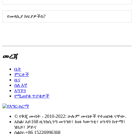
የመላኪያ ክፍያዎችስ?
መረጃ
ቤት
ምርቶች
ዜና
ስለ እኛ
አግኙን
የሚጠየቁ ጥያቄዎች
© የቅጂ መብት - 2010-2022: ሁሉም መብቶች የተጠበቁ ናቸው.
አክል፡ አይ168 ዚንክሲንግ መንገድ፣ ኩዙ ካውንቲ፣ ሀንዳን ከተማ፣
ሄቤይ፣ ቻይና
ስልክ፡-
+86 15226996368